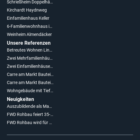
Schrießheim Doppelhäuser
Kirchardt Haydnweg
Einfamilienhaus Keller
6-Familienwohnhaus in Laudenbach
Weinheim Almendäcker
Unsere Referenzen
Betreutes Wohnen Lindenquartier Köngen
Zwei Mehrfamilienhäuser mit Tiefgarage
Zwei Einfamilienhäuser in Stutensee Friedrichstal
Carre am Markt Bauteil A
Carre am Markt Bauteil B1+B2
Wohngebäude mit Tiefgarage und Bankgebäude in Leimen
Neuigkeiten
Auszubildende als Maurer (m/w/d) gesucht!
FWD Rohbau feiert 35-jähriges Firmenjubiläum
FWD Rohbau wird für vorbildliche Ausbildungsleistungen ausgezeichnet