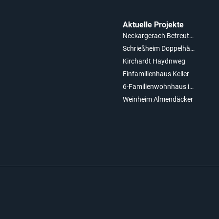
Aktuelle Projekte
Neckargerach Betreutes Wohnen
Schrießheim Doppelhäuser
Kirchardt Haydnweg
Einfamilienhaus Keller
6-Familienwohnhaus in Laudenbach
Weinheim Almendäcker