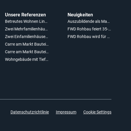
Unsere Referenzen
Neuigkeiten
Betreutes Wohnen Lindenquartier Köngen
Auszubildende als Maurer (m/w/d) gesucht!
Zwei Mehrfamilienhäuser mit Tiefgarage
FWD Rohbau feiert 35-jähriges Firmenjubiläum
Zwei Einfamilienhäuser in Stutensee Friedrichstal
FWD Rohbau wird für vorbildliche Ausbildungsleistungen ausgezeichnet
Carre am Markt Bauteil A
Carre am Markt Bauteil B1+B2
Wohngebäude mit Tiefgarage und Bankgebäude in Leimen
Datenschutzrichtlinie
Impressum
Cookie Settings