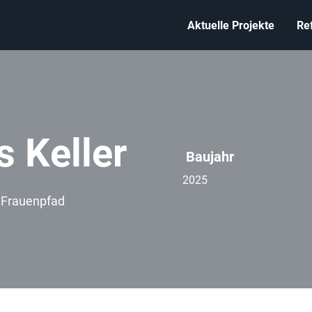
Aktuelle Projekte
Re
s Keller
Baujahr
2025
 Frauenpfad